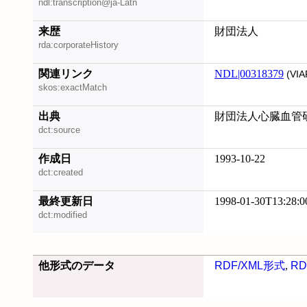
ndl:transcription@ja-Latn
来歴
財団法人
rda:corporateHistory
関連リンク
NDL|00318379
(VIA
skos:exactMatch
出典
財団法人心臓血管研
dct:source
作成日
1993-10-22
dct:created
最終更新日
1998-01-30T13:28:0
dct:modified
他形式のデータ
RDF/XML形式
,
RD