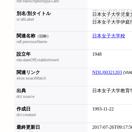
ndl:transcription@ja-Latn
ニホン ジョシ ダイガク ジドウ ブ
別名/別タイトル
日本女子大学児童
ニホン ジョシ ダイガク イバ 
xl:altLabel
日本女子大学伊庭
関連名称
日本女子大学校
（旧称）
ndl:previousName
設立年
1948
rda:dateOfEstablishment
関連リンク
NDL|00321203
(VIA
skos:exactMatch
出典
日本女子大学教育
dct:source
作成日
1993-11-22
dct:created
最終更新日
2017-07-26T09:17:5