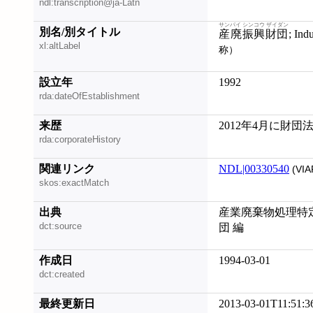
ndl:transcription@ja-Latn
サンパイ シンコウ ザイダン
別名/別タイトル
産廃振興財団
; In
xl:altLabel
称）
設立年
1992
rda:dateOfEstablishment
来歴
2012年4月に財
rda:corporateHistory
関連リンク
NDL|00330540
(VIA
skos:exactMatch
出典
産業廃棄物処理特定
dct:source
団 編
作成日
1994-03-01
dct:created
最終更新日
2013-03-01T11:51:3