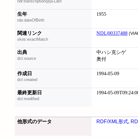
ndl:transcription@ja-Latn
生年
1955
rda:dateOfBirth
関連リンク
NDL|00337488
(VIA
skos:exactMatch
出典
中ハシ克シゲ
dct:source
奥付
作成日
1994-05-09
dct:created
最終更新日
1994-05-09T09:24:0
dct:modified
他形式のデータ
RDF/XML形式
,
RD