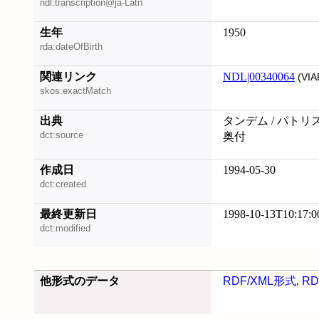
ndl:transcription@ja-Latn
生年
1950
rda:dateOfBirth
関連リンク
NDL|00340064
(VIA
skos:exactMatch
出典
タンデム / パトリ
dct:source
奥付
作成日
1994-05-30
dct:created
最終更新日
1998-10-13T10:17:0
dct:modified
他形式のデータ
RDF/XML形式
,
RD