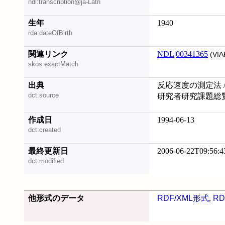
ndl:transcription@ja-Latn
生年
1940
rda:dateOfBirth
関連リンク
NDL|00341365
(VIA
skos:exactMatch
出典
反応速度の測定法 /
dct:source
研究者研究課題総覧 
作成日
1994-06-13
dct:created
最終更新日
2006-06-22T09:56:4
dct:modified
他形式のデータ
RDF/XML形式
,
RD