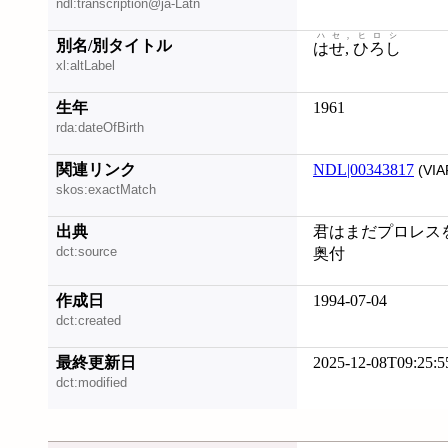
ndl:transcription@ja-Latn
ハセ, ヒロシ
別名/別タイトル
はせ, ひろし
xl:altLabel
生年
1961
rda:dateOfBirth
関連リンク
NDL|00343817
(VIA
skos:exactMatch
出典
君はまだプロレスを
dct:source
奥付
作成日
1994-07-04
dct:created
最終更新日
2025-12-08T09:25:5
dct:modified