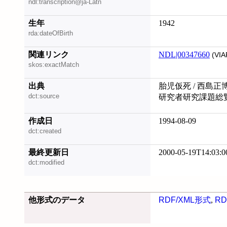
ndl:transcription@ja-Latn
生年
1942
rda:dateOfBirth
関連リンク
NDL|00347660
(VIA
skos:exactMatch
出典
胎児仮死 / 西島正博
dct:source
研究者研究課題総覧 
作成日
1994-08-09
dct:created
最終更新日
2000-05-19T14:03:0
dct:modified
他形式のデータ
RDF/XML形式
,
RD