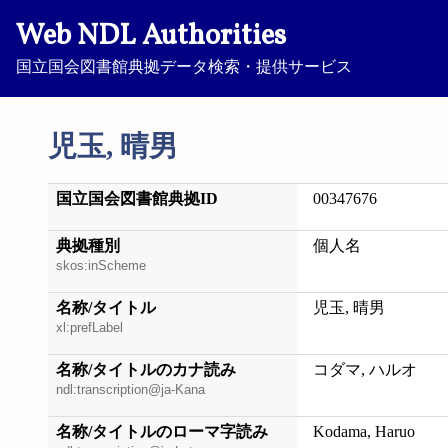
Web NDL Authorities
国立国会図書館典拠データ検索・提供サービス
児玉, 晴男
国立国会図書館典拠ID
00347676
典拠種別
個人名
skos:inScheme
名称/タイトル
児玉, 晴男
xl:prefLabel
名称/タイトルのカナ読み
コダマ, ハルオ
ndl:transcription@ja-Kana
名称/タイトルのローマ字読み
Kodama, Haruo