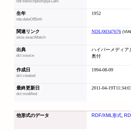
ndl:transcription@ja-Latn
生年
1952
rda:dateOfBirth
関連リンク
NDL|00347676
(VIA
skos:exactMatch
出典
ハイパーメディアと
dct:source
奥付
作成日
1994-08-09
dct:created
最終更新日
2011-04-19T11:34:0
dct:modified
他形式のデータ
RDF/XML形式
,
RD