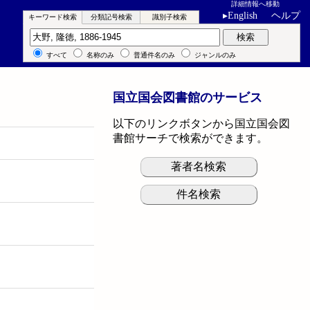
詳細情報へ移動
▸
English
ヘルプ
キーワード検索
分類記号検索
識別子検索
キーワード検索
検索
すべて
名称のみ
普通件名のみ
ジャンルのみ
国立国会図書館のサービス
以下のリンクボタンから国立国会図
書館サーチで検索ができます。
著者名検索
件名検索