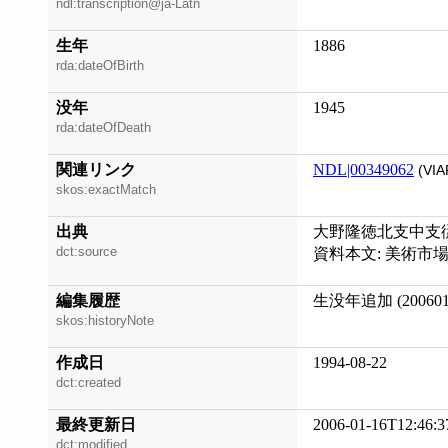
ndl:transcription@ja-Latn
生年
1886
rda:dateOfBirth
没年
1945
rda:dateOfDeath
関連リンク
NDL|00349062
(VIA
skos:exactMatch
出典
大野隆徳北支中支従軍画
dct:source
資料本文: 美術市場. 
編集履歴
生没年追加 (200601
skos:historyNote
作成日
1994-08-22
dct:created
最終更新日
2006-01-16T12:46:3
dct:modified