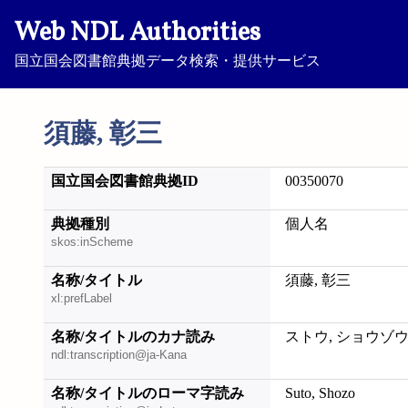
Web NDL Authorities
国立国会図書館典拠データ検索・提供サービス
須藤, 彰三
国立国会図書館典拠ID
00350070
典拠種別
個人名
skos:inScheme
名称/タイトル
須藤, 彰三
xl:prefLabel
名称/タイトルのカナ読み
ストウ, ショウゾ
ndl:transcription@ja-Kana
名称/タイトルのローマ字読み
Suto, Shozo