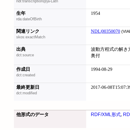
ndl:transcription@ja-Latn
生年
1954
rda:dateOfBirth
関連リンク
NDL|00350070
(VIA
skos:exactMatch
出典
波動方程式の解き方 
dct:source
奥付
作成日
1994-08-29
dct:created
最終更新日
2017-06-08T15:07:3
dct:modified
他形式のデータ
RDF/XML形式
,
RD