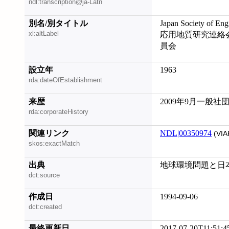
ndl:transcription@ja-Latn
別名/別タイトル
Japan Society of En
xl:altLabel
応用地質研究連絡
員会
設立年
1963
rda:dateOfEstablishment
来歴
2009年9月一般社
rda:corporateHistory
関連リンク
NDL|00350974
(VIA
skos:exactMatch
出典
地球環境問題と日本
dct:source
作成日
1994-09-06
dct:created
最終更新日
2017-07-20T11:51:4