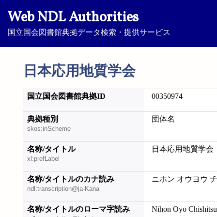
Web NDL Authorities
国立国会図書館典拠データ検索・提供サービス
日本応用地質学会
国立国会図書館典拠ID
00350974
典拠種別
団体名
skos:inScheme
名称/タイトル
日本応用地質学会
xl:prefLabel
名称/タイトルのカナ読み
ニホン オウヨウ 
ndl:transcription@ja-Kana
名称/タイトルのローマ字読み
Nihon Oyo Chishits