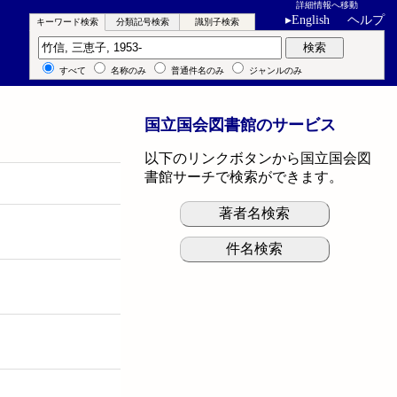
詳細情報へ移動
▸
English
ヘルプ
キーワード検索
分類記号検索
識別子検索
キーワード検索
検索
すべて
名称のみ
普通件名のみ
ジャンルのみ
国立国会図書館のサービス
以下のリンクボタンから国立国会図
書館サーチで検索ができます。
著者名検索
件名検索