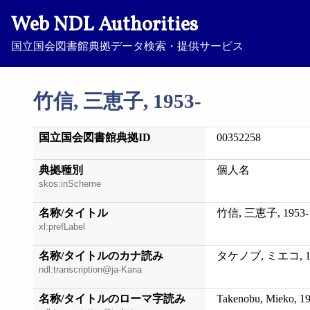
Web NDL Authorities
国立国会図書館典拠データ検索・提供サービス
竹信, 三恵子, 1953-
国立国会図書館典拠ID
00352258
典拠種別
個人名
skos:inScheme
名称/タイトル
竹信, 三恵子, 1953-
xl:prefLabel
名称/タイトルのカナ読み
タケノブ, ミエコ, 19
ndl:transcription@ja-Kana
名称/タイトルのローマ字読み
Takenobu, Mieko, 1