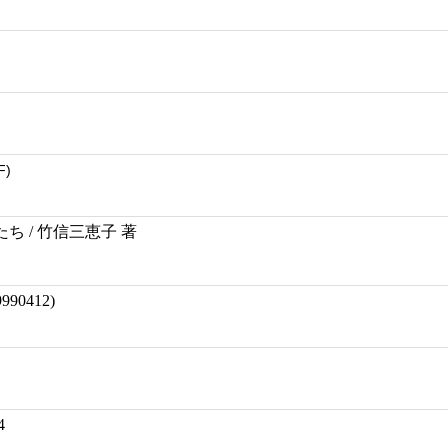
F)
ち / 竹信三恵子 著
90412)
4