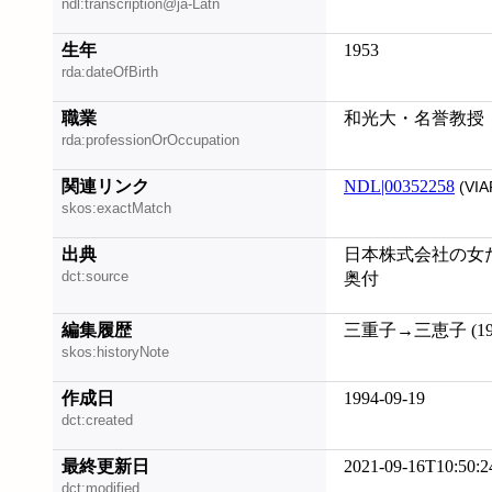
ndl:transcription@ja-Latn
生年
1953
rda:dateOfBirth
職業
和光大・名誉教授
rda:professionOrOccupation
関連リンク
NDL|00352258
(VIA
skos:exactMatch
出典
日本株式会社の女た
dct:source
奥付
編集履歴
三重子→三恵子 (199
skos:historyNote
作成日
1994-09-19
dct:created
最終更新日
2021-09-16T10:50:2
dct:modified