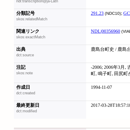
ndl:transcription@ja-Latn
分類記号
291.23
;
GC
(NDC10)
skos:relatedMatch
関連リンク
NDL|00356960
(VIA
skos:exactMatch
出典
鹿島台町史 / 鹿
dct:source
注記
-2006; 2006年
skos:note
町, 鳴子町, 田
作成日
1994-11-07
dct:created
最終更新日
2017-03-28T18:57:1
dct:modified