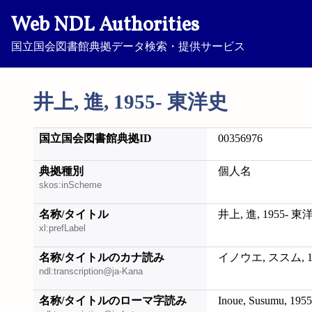
Web NDL Authorities
国立国会図書館典拠データ検索・提供サービス
井上, 進, 1955- 東洋史
国立国会図書館典拠ID
00356976
典拠種別
個人名
skos:inScheme
名称/タイトル
井上, 進, 1955- 東
xl:prefLabel
名称/タイトルのカナ読み
イノウエ, ススム, 
ndl:transcription@ja-Kana
名称/タイトルのローマ字読み
Inoue, Susumu, 1955