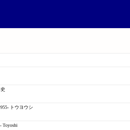
洋史
1955- トウヨウシ
- Toyoshi