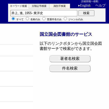
詳細情報へ移動
▸
English
ヘルプ
キーワード検索
分類記号検索
識別子検索
キーワード検索
検索
すべて
名称のみ
普通件名のみ
ジャンルのみ
国立国会図書館のサービス
以下のリンクボタンから国立国会図
書館サーチで検索ができます。
著者名検索
件名検索