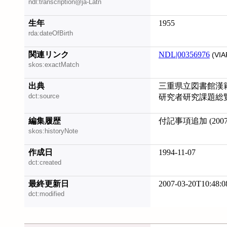
ndl:transcription@ja-Latn
生年
1955
rda:dateOfBirth
関連リンク
NDL|00356976
(VIA
skos:exactMatch
出典
三重県立図書館漢籍目録
dct:source
研究者研究課題総覧 
編集履歴
付記事項追加 (20070
skos:historyNote
作成日
1994-11-07
dct:created
最終更新日
2007-03-20T10:48:0
dct:modified