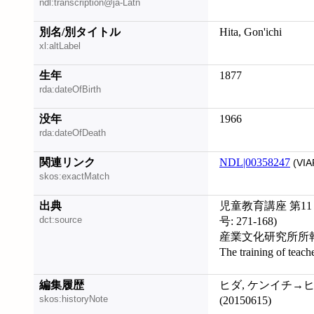
ndl:transcription@ja-Latn
別名/別タイトル
Hita, Gon'ichi
xl:altLabel
生年
1877
rda:dateOfBirth
没年
1966
rda:dateOfDeath
関連リンク
NDL|00358247
(VIA
skos:exactMatch
出典
児童教育講座 第1
dct:source
号: 271-168)
産業文化研究所所報 (
The training of teac
編集履歴
ヒダ, ケンイチ→ヒタ,
skos:historyNote
(20150615)