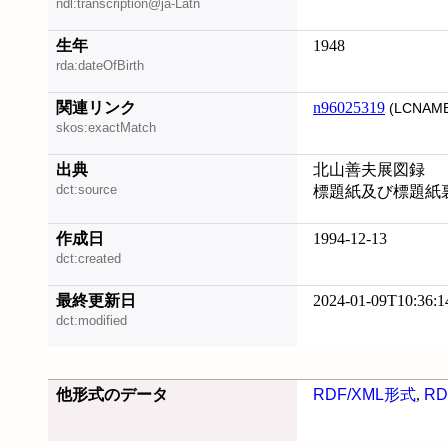
ndl:transcription@ja-Latn
生年
1948
rda:dateOfBirth
関連リンク
n96025319
(LCNAME
skos:exactMatch
出典
北山善夫展図録
dct:source
標題紙及び標題紙
作成日
1994-12-13
dct:created
最終更新日
2024-01-09T10:36:1
dct:modified
他形式のデータ
RDF/XML形式
,
RD