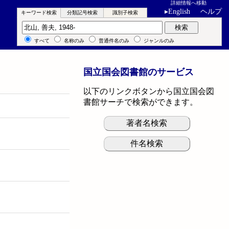
詳細情報へ移動
▸
English
ヘルプ
キーワード検索
分類記号検索
識別子検索
キーワード検索
検索
すべて
名称のみ
普通件名のみ
ジャンルのみ
国立国会図書館のサービス
以下のリンクボタンから国立国会図
書館サーチで検索ができます。
著者名検索
件名検索