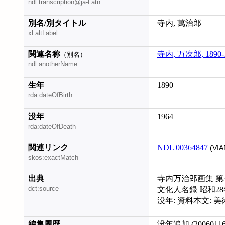
ndl:transcription@ja-Latn
別名/別タイトル
寺内, 萬治郎
xl:altLabel
関連名称
寺内, 万次郎, 1890-
（別名）
ndl:anotherName
生年
1890
rda:dateOfBirth
没年
1964
rda:dateOfDeath
関連リンク
NDL|00364847
(VIA
skos:exactMatch
出典
寺内万治郎画集 第3至5
dct:source
文化人名録 昭和2
没年: 資料本文: 美術
編集履歴
没年追加 (20060116