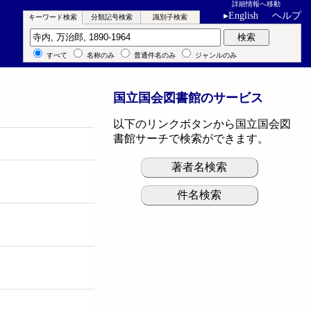
詳細情報へ移動
▸
English
ヘルプ
キーワード検索
分類記号検索
識別子検索
キーワード検索
検索
すべて
名称のみ
普通件名のみ
ジャンルのみ
国立国会図書館のサービス
以下のリンクボタンから国立国会図
書館サーチで検索ができます。
著者名検索
件名検索