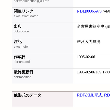
ndl:transcription@ja-Latn
関連リンク
NDL|00365973
(VIA
skos:exactMatch
出典
名古屋書籍商史 (請求記
dct:source
注記
遡及入力典拠
skos:note
作成日
1995-02-06
dct:created
最終更新日
1995-02-06T09:17:0
dct:modified
他形式のデータ
RDF/XML形式
,
RD