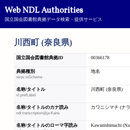
Web NDL Authorities
国立国会図書館典拠データ検索・提供サービス
川西町 (奈良県)
国立国会図書館典拠ID
00366178
典拠種別
地名
skos:inScheme
名称/タイトル
川西町 (奈良県)
xl:prefLabel
名称/タイトルのカナ読み
カワニシマチ (ナラ
ndl:transcription@ja-Kana
名称/タイトルのローマ字読み
Kawanishimachi (Na