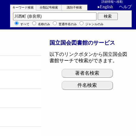
詳細情報へ移動
▸
English
ヘルプ
キーワード検索
分類記号検索
識別子検索
キーワード検索
検索
すべて
名称のみ
普通件名のみ
ジャンルのみ
国立国会図書館のサービス
以下のリンクボタンから国立国会図
書館サーチで検索ができます。
著者名検索
件名検索