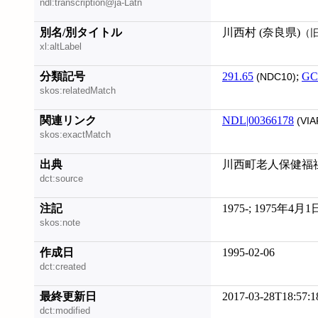
ndl:transcription@ja-Latn
別名/別タイトル
川西村 (奈良県)
（
xl:altLabel
分類記号
291.65
;
GC
(NDC10)
skos:relatedMatch
関連リンク
NDL|00366178
(VIA
skos:exactMatch
出典
川西町老人保健福
dct:source
注記
1975-; 1975年4
skos:note
作成日
1995-02-06
dct:created
最終更新日
2017-03-28T18:57:1
dct:modified