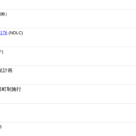
旧称）
176
(NDLC)
F)
祉計画
月1日町制施行
8