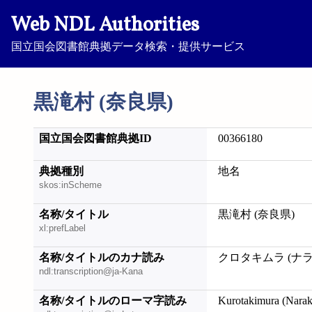
Web NDL Authorities
国立国会図書館典拠データ検索・提供サービス
黒滝村 (奈良県)
国立国会図書館典拠ID
00366180
典拠種別
地名
skos:inScheme
名称/タイトル
黒滝村 (奈良県)
xl:prefLabel
名称/タイトルのカナ読み
クロタキムラ (ナラ
ndl:transcription@ja-Kana
名称/タイトルのローマ字読み
Kurotakimura (Narak