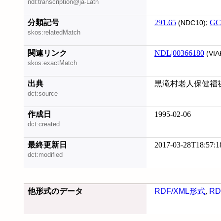
ndl:transcription@ja-Latn
分類記号
291.65
;
GC
(NDC10)
skos:relatedMatch
関連リンク
NDL|00366180
(VIA
skos:exactMatch
出典
黒滝村老人保健福
dct:source
作成日
1995-02-06
dct:created
最終更新日
2017-03-28T18:57:1
dct:modified
他形式のデータ
RDF/XML形式
,
RD