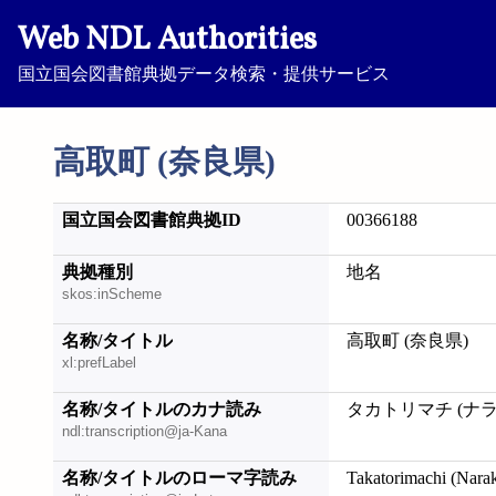
Web NDL Authorities
国立国会図書館典拠データ検索・提供サービス
高取町 (奈良県)
国立国会図書館典拠ID
00366188
典拠種別
地名
skos:inScheme
名称/タイトル
高取町 (奈良県)
xl:prefLabel
名称/タイトルのカナ読み
タカトリマチ (ナラ
ndl:transcription@ja-Kana
名称/タイトルのローマ字読み
Takatorimachi (Nara