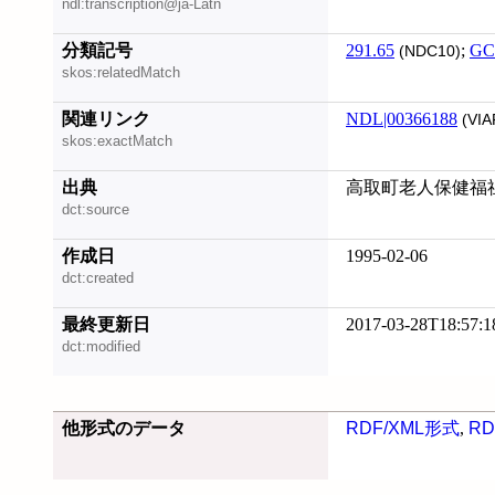
ndl:transcription@ja-Latn
分類記号
291.65
;
GC
(NDC10)
skos:relatedMatch
関連リンク
NDL|00366188
(VIA
skos:exactMatch
出典
高取町老人保健福
dct:source
作成日
1995-02-06
dct:created
最終更新日
2017-03-28T18:57:1
dct:modified
他形式のデータ
RDF/XML形式
,
RD