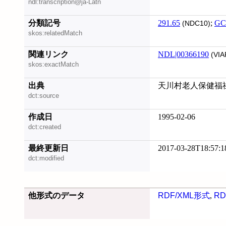
ndl:transcription@ja-Latn
分類記号
291.65
;
GC
(NDC10)
skos:relatedMatch
関連リンク
NDL|00366190
(VIA
skos:exactMatch
出典
天川村老人保健福
dct:source
作成日
1995-02-06
dct:created
最終更新日
2017-03-28T18:57:1
dct:modified
他形式のデータ
RDF/XML形式
,
RD