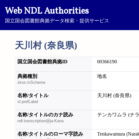
Web NDL Authorities
国立国会図書館典拠データ検索・提供サービス
天川村 (奈良県)
国立国会図書館典拠ID
00366190
典拠種別
地名
skos:inScheme
名称/タイトル
天川村 (奈良県)
xl:prefLabel
名称/タイトルのカナ読み
テンカワムラ (ナラ
ndl:transcription@ja-Kana
名称/タイトルのローマ字読み
Tenkawamura (Nara