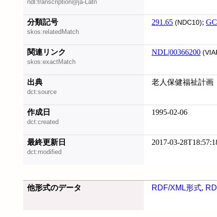
ndl:transcription@ja-Latn
分類記号
291.65
;
GC
(NDC10)
skos:relatedMatch
関連リンク
NDL|00366200
(VIA
skos:exactMatch
出典
老人保健福祉計画
dct:source
作成日
1995-02-06
dct:created
最終更新日
2017-03-28T18:57:1
dct:modified
他形式のデータ
RDF/XML形式
,
RD