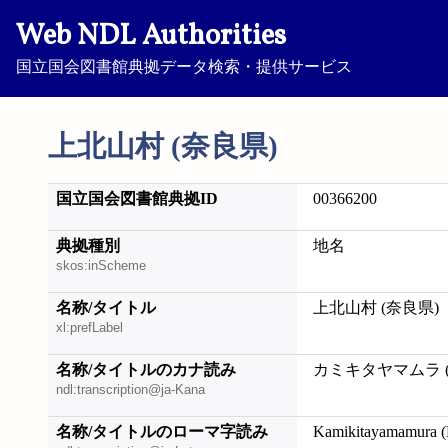
Web NDL Authorities
国立国会図書館典拠データ検索・提供サービス
上北山村 (奈良県)
国立国会図書館典拠ID
00366200
典拠種別
地名
skos:inScheme
名称/タイトル
上北山村 (奈良県)
xl:prefLabel
名称/タイトルのカナ読み
カミキタヤマムラ 
ndl:transcription@ja-Kana
名称/タイトルのローマ字読み
Kamikitayamamura (