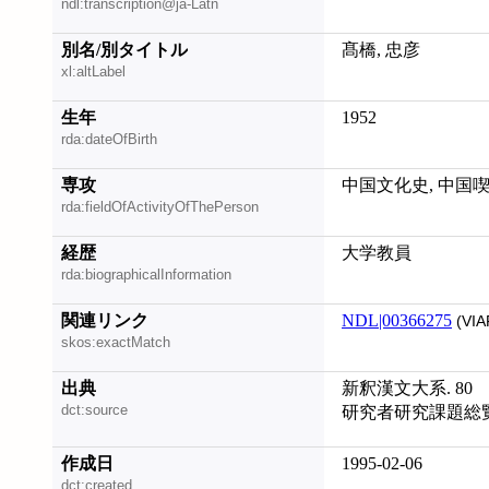
ndl:transcription@ja-Latn
別名/別タイトル
髙橋, 忠彦
xl:altLabel
生年
1952
rda:dateOfBirth
専攻
中国文化史, 中国
rda:fieldOfActivityOfThePerson
経歴
大学教員
rda:biographicalInformation
関連リンク
NDL|00366275
(VIA
skos:exactMatch
出典
新釈漢文大系. 80
dct:source
研究者研究課題総覧 
作成日
1995-02-06
dct:created