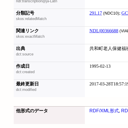
ndl:transcription@ja-Latn
分類記号
291.17
;
GC
(NDC10)
skos:relatedMatch
関連リンク
NDL|00366688
(VIA
skos:exactMatch
出典
共和町老人保健福
dct:source
作成日
1995-02-13
dct:created
最終更新日
2017-03-28T18:57:1
dct:modified
他形式のデータ
RDF/XML形式
,
RD