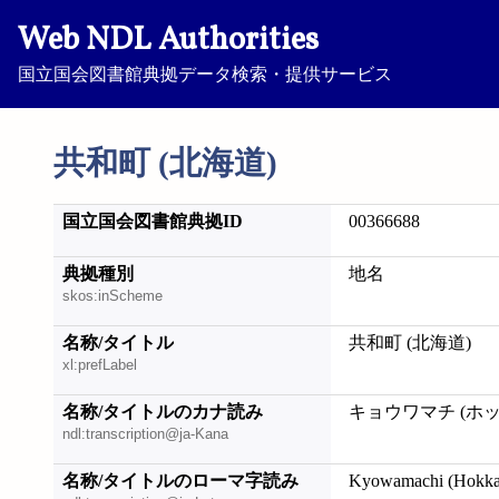
Web NDL Authorities
国立国会図書館典拠データ検索・提供サービス
共和町 (北海道)
国立国会図書館典拠ID
00366688
典拠種別
地名
skos:inScheme
名称/タイトル
共和町 (北海道)
xl:prefLabel
名称/タイトルのカナ読み
キョウワマチ (ホ
ndl:transcription@ja-Kana
名称/タイトルのローマ字読み
Kyowamachi (Hokka