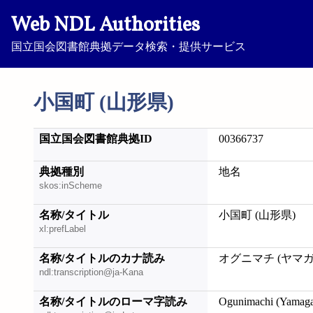
Web NDL Authorities
国立国会図書館典拠データ検索・提供サービス
小国町 (山形県)
国立国会図書館典拠ID
00366737
典拠種別
地名
skos:inScheme
名称/タイトル
小国町 (山形県)
xl:prefLabel
名称/タイトルのカナ読み
オグニマチ (ヤマ
ndl:transcription@ja-Kana
名称/タイトルのローマ字読み
Ogunimachi (Yamaga