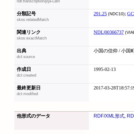
ndl:transcription@ja-Latn
分類記号
291.25
;
GC
(NDC10)
skos:relatedMatch
関連リンク
NDL|00366737
(VIA
skos:exactMatch
出典
小国の信仰 / 小国
dct:source
作成日
1995-02-13
dct:created
最終更新日
2017-03-28T18:57:1
dct:modified
他形式のデータ
RDF/XML形式
,
RD