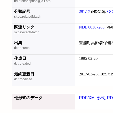
ndl:transcription@ja-Latn
分類記号
291.17
;
GC
(NDC10)
skos:relatedMatch
関連リンク
NDL|00367265
(VIA
skos:exactMatch
出典
豊浦町高齢者保健
dct:source
作成日
1995-02-20
dct:created
最終更新日
2017-03-28T18:57:1
dct:modified
他形式のデータ
RDF/XML形式
,
RD