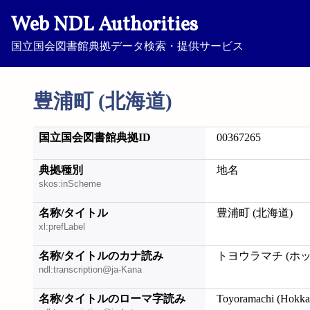
Web NDL Authorities
国立国会図書館典拠データ検索・提供サービス
豊浦町 (北海道)
国立国会図書館典拠ID
00367265
典拠種別
地名
skos:inScheme
名称/タイトル
豊浦町 (北海道)
xl:prefLabel
名称/タイトルのカナ読み
トヨウラマチ (ホ
ndl:transcription@ja-Kana
名称/タイトルのローマ字読み
Toyoramachi (Hokka