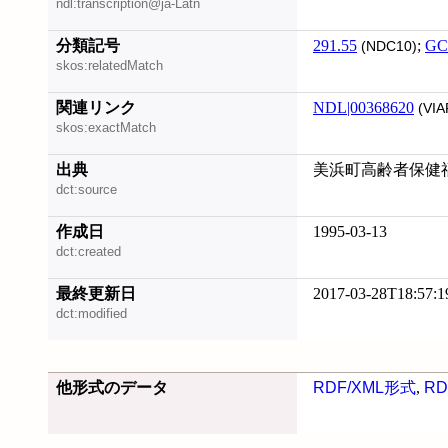
ndl:transcription@ja-Latn
分類記号
291.55
;
GC
(NDC10)
skos:relatedMatch
関連リンク
NDL|00368620
(VIA
skos:exactMatch
出典
美浜町高齢者保健
dct:source
作成日
1995-03-13
dct:created
最終更新日
2017-03-28T18:57:1
dct:modified
他形式のデータ
RDF/XML形式
,
RD