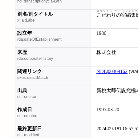
ndl:transcription@ja-Latn
コダワリ ノ ヤド ヘンシュウ
別名/別タイトル
こだわりの宿編集
xl:altLabel
設立年
1986
rda:dateOfEstablishment
来歴
株式会社
rda:corporateHistory
関連リンク
NDL|00369162
(VIA
skos:exactMatch
出典
新桃太郎伝説究極本
dct:source
作成日
1995-03-20
dct:created
最終更新日
2024-09-18T16:57:5
dct:modified