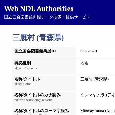
Web NDL Authorities
国立国会図書館典拠データ検索・提供サービス
三厩村 (青森県)
国立国会図書館典拠ID
00369670
典拠種別
地名
skos:inScheme
名称/タイトル
三厩村 (青森県)
xl:prefLabel
名称/タイトルのカナ読み
ミンマヤムラ (ア
ndl:transcription@ja-Kana
名称/タイトルのローマ字読み
Minmayamura (Aomo