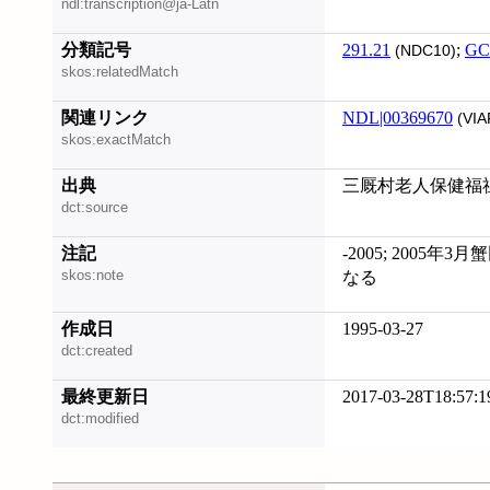
ndl:transcription@ja-Latn
分類記号
291.21
;
GC
(NDC10)
skos:relatedMatch
関連リンク
NDL|00369670
(VIA
skos:exactMatch
出典
三厩村老人保健福祉
dct:source
注記
-2005; 2005
skos:note
なる
作成日
1995-03-27
dct:created
最終更新日
2017-03-28T18:57:1
dct:modified