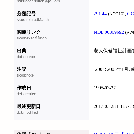
ndl:transcription@ja-Latn
分類記号
291.44
;
GC
(NDC10)
skos:relatedMatch
関連リンク
NDL|00369692
(VIA
skos:exactMatch
出典
老人保健福祉計画
dct:source
注記
-2004; 2005
skos:note
作成日
1995-03-27
dct:created
最終更新日
2017-03-28T18:57:1
dct:modified