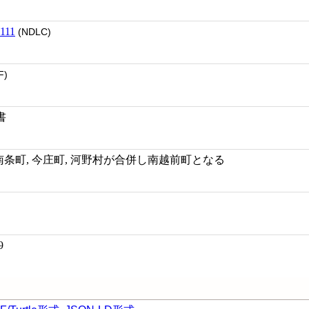
111
(NDLC)
F)
書
年1月, 南条町, 今庄町, 河野村が合併し南越前町となる
9