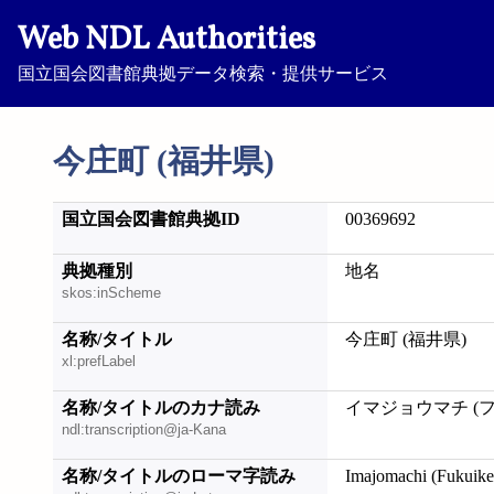
Web NDL Authorities
国立国会図書館典拠データ検索・提供サービス
今庄町 (福井県)
国立国会図書館典拠ID
00369692
典拠種別
地名
skos:inScheme
名称/タイトル
今庄町 (福井県)
xl:prefLabel
名称/タイトルのカナ読み
イマジョウマチ (
ndl:transcription@ja-Kana
名称/タイトルのローマ字読み
Imajomachi (Fukuike