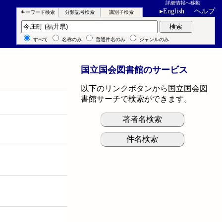
詳細情報へ移動
▸
English
ヘルプ
キーワード検索
分類記号検索
識別子検索
キーワード検索
検索
すべて
名称のみ
普通件名のみ
ジャンルのみ
国立国会図書館のサービス
以下のリンクボタンから国立国会図
書館サーチで検索ができます。
著者名検索
件名検索