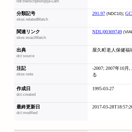
ndl:transcription@ja-Latn
分類記号
291.97
;
GC
(NDC10)
skos:relatedMatch
関連リンク
NDL|00369749
(VIA
skos:exactMatch
出典
屋久町老人保健福
dct:source
注記
-2007; 2007年
skos:note
る
作成日
1995-03-27
dct:created
最終更新日
2017-03-28T18:57:2
dct:modified