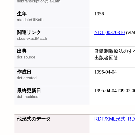
ndl:transcription@ja-Latn
生年
1956
rda:dateOfBirth
関連リンク
NDL|00370310
(VIA
skos:exactMatch
出典
脊髄刺激療法のすべて
dct:source
出版者回答
作成日
1995-04-04
dct:created
最終更新日
1995-04-04T09:02:0
dct:modified
他形式のデータ
RDF/XML形式
,
RD