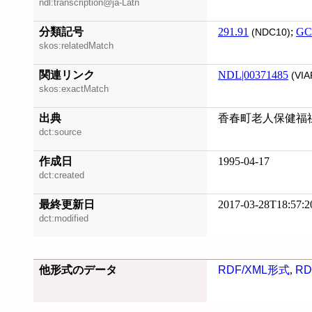
ndl:transcription@ja-Latn
分類記号
291.91
;
GC
(NDC10)
skos:relatedMatch
関連リンク
NDL|00371485
(VIA
skos:exactMatch
出典
香春町老人保健福
dct:source
作成日
1995-04-17
dct:created
最終更新日
2017-03-28T18:57:2
dct:modified
他形式のデータ
RDF/XML形式
,
RD