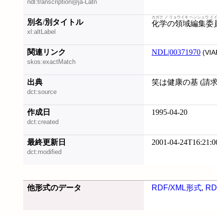
ndl:transcription@ja-Latn
カガク ノ リョウイキ ヘンシュウ イ
別名/別タイトル
化学の領域編集委
xl:altLabel
関連リンク
NDL|00371970
(VIA
skos:exactMatch
出典
笑は健康の基 (請求記号
dct:source
作成日
1995-04-20
dct:created
最終更新日
2001-04-24T16:21:0
dct:modified
他形式のデータ
RDF/XML形式
,
RD