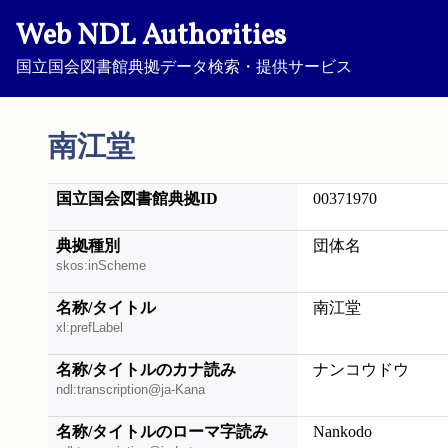
Web NDL Authorities
国立国会図書館典拠データ検索・提供サービス
南江堂
国立国会図書館典拠ID
00371970
典拠種別
団体名
skos:inScheme
名称/タイトル
南江堂
xl:prefLabel
名称/タイトルのカナ読み
ナンコウドウ
ndl:transcription@ja-Kana
名称/タイトルのローマ字読み
Nankodo