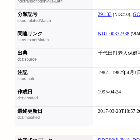
ndl:transcription@ja-Latn
分類記号
291.33
;
GC
(NDC10)
skos:relatedMatch
関連リンク
NDL|00372338
(VIA
skos:exactMatch
出典
千代田町老人保健福祉
dct:source
注記
1982-; 1982年4
skos:note
作成日
1995-04-24
dct:created
最終更新日
2017-03-28T18:57:2
dct:modified