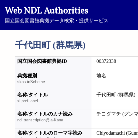
Web NDL Authorities
国立国会図書館典拠データ検索・提供サービス
千代田町 (群馬県)
国立国会図書館典拠ID
00372338
典拠種別
地名
skos:inScheme
名称/タイトル
千代田町 (群馬県)
xl:prefLabel
名称/タイトルのカナ読み
チヨダマチ (グンマ
ndl:transcription@ja-Kana
名称/タイトルのローマ字読み
Chiyodamachi (Gun