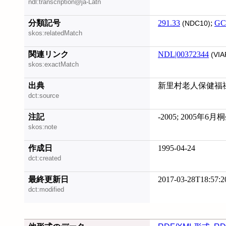
ndl:transcription@ja-Latn
分類記号
291.33
;
GC
(NDC10)
skos:relatedMatch
関連リンク
NDL|00372344
(VIA
skos:exactMatch
出典
新里村老人保健福
dct:source
注記
-2005; 2005年
skos:note
作成日
1995-04-24
dct:created
最終更新日
2017-03-28T18:57:2
dct:modified