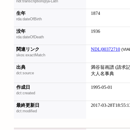
ndl:transcription@ja-Latn
生年
1874
rda:dateOfBirth
没年
1936
rda:dateOfDeath
関連リンク
NDL|00372710
(VIA
skos:exactMatch
出典
満谷翁画譜 (請求記号:
dct:source
大人名事典
作成日
1995-05-01
dct:created
最終更新日
2017-03-28T18:55:1
dct:modified