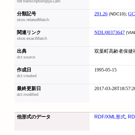
ndl:transcription@ja-Latn
分類記号
291.26
;
GC
(NDC10)
skos:relatedMatch
関連リンク
NDL|00373647
(VIA
skos:exactMatch
出典
双葉町高齢者保健
dct:source
作成日
1995-05-15
dct:created
最終更新日
2017-03-28T18:57:2
dct:modified
他形式のデータ
RDF/XML形式
,
RD