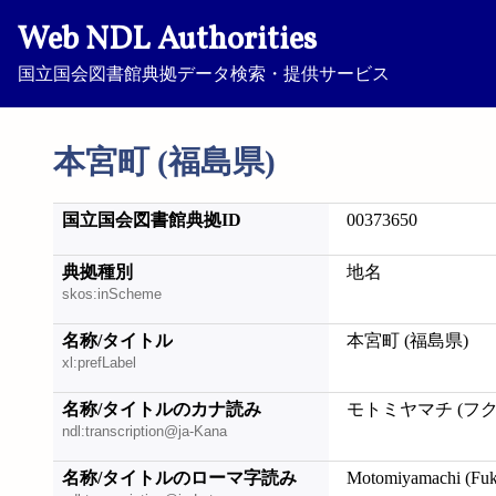
Web NDL Authorities
国立国会図書館典拠データ検索・提供サービス
本宮町 (福島県)
国立国会図書館典拠ID
00373650
典拠種別
地名
skos:inScheme
名称/タイトル
本宮町 (福島県)
xl:prefLabel
名称/タイトルのカナ読み
モトミヤマチ (フ
ndl:transcription@ja-Kana
名称/タイトルのローマ字読み
Motomiyamachi (Fuk