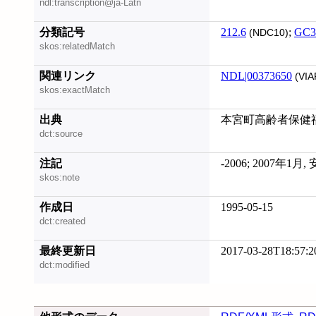
ndl:transcription@ja-Latn
分類記号
212.6
;
GC3
(NDC10)
skos:relatedMatch
関連リンク
NDL|00373650
(VIA
skos:exactMatch
出典
本宮町高齢者保健
dct:source
注記
-2006; 2007
skos:note
作成日
1995-05-15
dct:created
最終更新日
2017-03-28T18:57:2
dct:modified