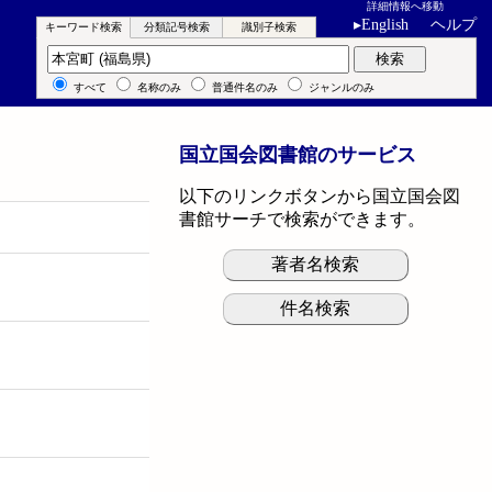
詳細情報へ移動
▸
English
ヘルプ
キーワード検索
分類記号検索
識別子検索
キーワード検索
検索
すべて
名称のみ
普通件名のみ
ジャンルのみ
国立国会図書館のサービス
以下のリンクボタンから国立国会図
書館サーチで検索ができます。
著者名検索
件名検索