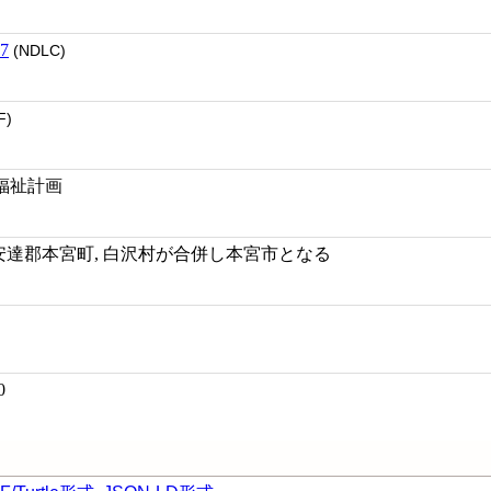
7
(NDLC)
F)
福祉計画
年1月, 安達郡本宮町, 白沢村が合併し本宮市となる
0