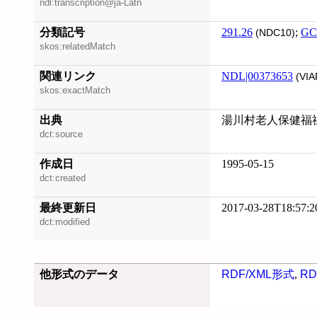
ndl:transcription@ja-Latn
分類記号
291.26
;
GC
(NDC10)
skos:relatedMatch
関連リンク
NDL|00373653
(VIA
skos:exactMatch
出典
湯川村老人保健福
dct:source
作成日
1995-05-15
dct:created
最終更新日
2017-03-28T18:57:2
dct:modified
他形式のデータ
RDF/XML形式
,
RD