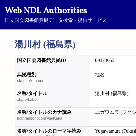
Web NDL Authorities
国立国会図書館典拠データ検索・提供サービス
湯川村 (福島県)
国立国会図書館典拠ID
00373653
典拠種別
地名
skos:inScheme
名称/タイトル
湯川村 (福島県)
xl:prefLabel
名称/タイトルのカナ読み
ユガワムラ (フク
ndl:transcription@ja-Kana
名称/タイトルのローマ字読み
Yugawamura (Fukus