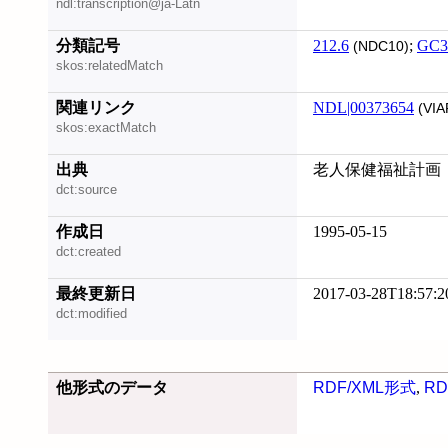
ndl:transcription@ja-Latn
分類記号
212.6
;
GC3
(NDC10)
skos:relatedMatch
関連リンク
NDL|00373654
(VIA
skos:exactMatch
出典
老人保健福祉計画
dct:source
作成日
1995-05-15
dct:created
最終更新日
2017-03-28T18:57:2
dct:modified
他形式のデータ
RDF/XML形式
,
RD