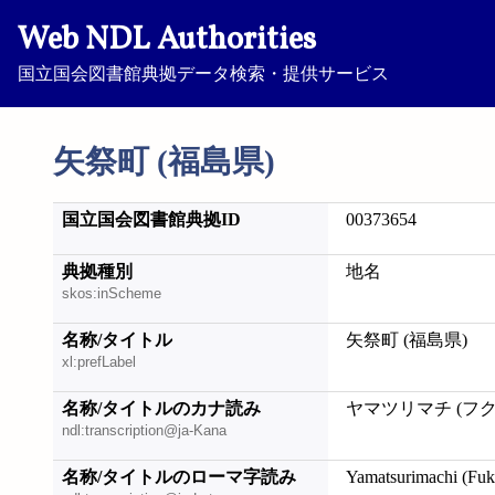
Web NDL Authorities
国立国会図書館典拠データ検索・提供サービス
矢祭町 (福島県)
国立国会図書館典拠ID
00373654
典拠種別
地名
skos:inScheme
名称/タイトル
矢祭町 (福島県)
xl:prefLabel
名称/タイトルのカナ読み
ヤマツリマチ (フ
ndl:transcription@ja-Kana
名称/タイトルのローマ字読み
Yamatsurimachi (Fu