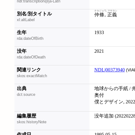
ndl:transcription@ja-Latn
ナカジョウ, マサヨシ
別名/別タイトル
仲條, 正義
xl:altLabel
生年
1933
rda:dateOfBirth
没年
2021
rda:dateOfDeath
関連リンク
NDL|00373940
(VIA
skos:exactMatch
出典
地球からの手紙 / 井
dct:source
奥付
僕とデザイン, 2022
編集履歴
没年追加 (20220228
skos:historyNote
作成日
1995-05-15