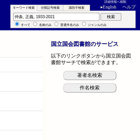
詳細情報へ移動
▸
English
ヘルプ
キーワード検索
分類記号検索
識別子検索
キーワード検索
検索
すべて
名称のみ
普通件名のみ
ジャンルのみ
国立国会図書館のサービス
以下のリンクボタンから国立国会図
書館サーチで検索ができます。
著者名検索
件名検索