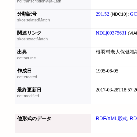
ndl:transcription@ja-Latn
分類記号
291.52
;
GC
(NDC10)
skos:relatedMatch
関連リンク
NDL|00375631
(VIA
skos:exactMatch
出典
根羽村老人保健福祉
dct:source
作成日
1995-06-05
dct:created
最終更新日
2017-03-28T18:57:2
dct:modified
他形式のデータ
RDF/XML形式
,
RD