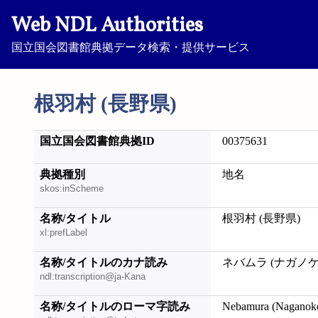
Web NDL Authorities
国立国会図書館典拠データ検索・提供サービス
根羽村 (長野県)
国立国会図書館典拠ID
00375631
典拠種別
地名
skos:inScheme
名称/タイトル
根羽村 (長野県)
xl:prefLabel
名称/タイトルのカナ読み
ネバムラ (ナガノケ
ndl:transcription@ja-Kana
名称/タイトルのローマ字読み
Nebamura (Naganok