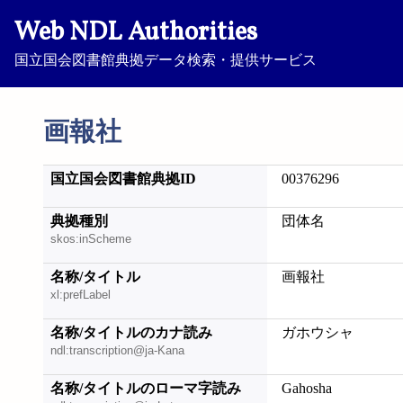
Web NDL Authorities
国立国会図書館典拠データ検索・提供サービス
画報社
国立国会図書館典拠ID
00376296
典拠種別
団体名
skos:inScheme
名称/タイトル
画報社
xl:prefLabel
名称/タイトルのカナ読み
ガホウシャ
ndl:transcription@ja-Kana
名称/タイトルのローマ字読み
Gahosha