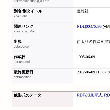
ndl:transcription@ja-Latn
別名/別タイトル
畫報社
xl:altLabel
関連リンク
NDL|00376296
(VIA
skos:exactMatch
出典
伊太利名作絵画展覧会
dct:source
作成日
1995-06-09
dct:created
最終更新日
2012-06-09T15:07:3
dct:modified
他形式のデータ
RDF/XML形式
,
RD