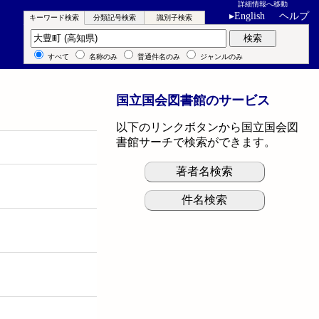
詳細情報へ移動
▸
English
ヘルプ
キーワード検索
分類記号検索
識別子検索
キーワード検索
検索
すべて
名称のみ
普通件名のみ
ジャンルのみ
国立国会図書館のサービス
以下のリンクボタンから国立国会図
書館サーチで検索ができます。
著者名検索
件名検索