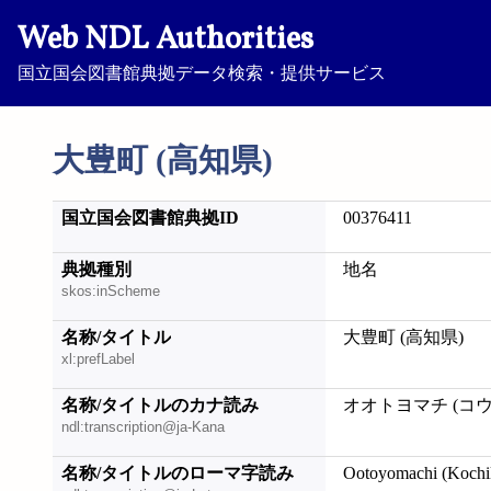
Web NDL Authorities
国立国会図書館典拠データ検索・提供サービス
大豊町 (高知県)
国立国会図書館典拠ID
00376411
典拠種別
地名
skos:inScheme
名称/タイトル
大豊町 (高知県)
xl:prefLabel
名称/タイトルのカナ読み
オオトヨマチ (コ
ndl:transcription@ja-Kana
名称/タイトルのローマ字読み
Ootoyomachi (Kochi