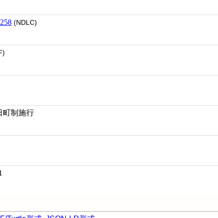
258
(NDLC)
F)
月1日町制施行
1