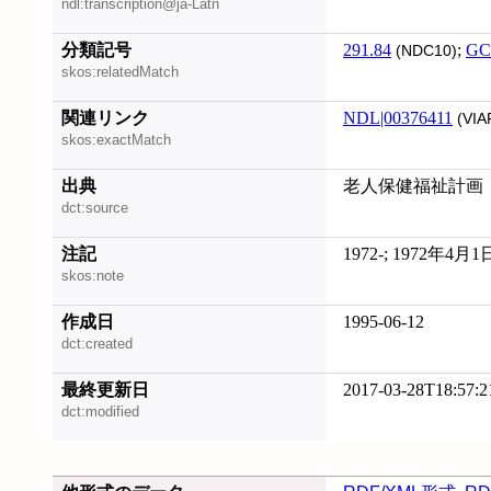
ndl:transcription@ja-Latn
分類記号
291.84
;
GC
(NDC10)
skos:relatedMatch
関連リンク
NDL|00376411
(VIA
skos:exactMatch
出典
老人保健福祉計画
dct:source
注記
1972-; 1972年4
skos:note
作成日
1995-06-12
dct:created
最終更新日
2017-03-28T18:57:2
dct:modified