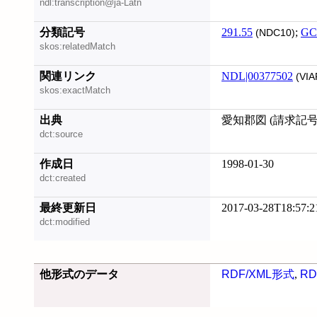
ndl:transcription@ja-Latn
分類記号
291.55
;
GC
(NDC10)
skos:relatedMatch
関連リンク
NDL|00377502
(VIA
skos:exactMatch
出典
愛知郡図 (請求記号: 
dct:source
作成日
1998-01-30
dct:created
最終更新日
2017-03-28T18:57:2
dct:modified
他形式のデータ
RDF/XML形式
,
RD