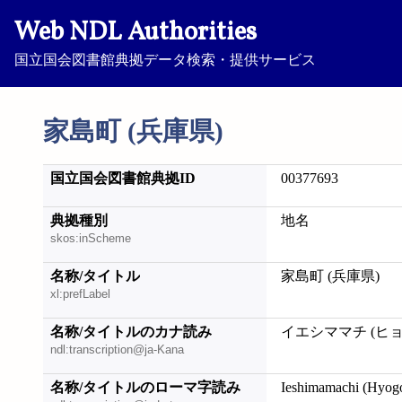
Web NDL Authorities
国立国会図書館典拠データ検索・提供サービス
家島町 (兵庫県)
国立国会図書館典拠ID
00377693
典拠種別
地名
skos:inScheme
名称/タイトル
家島町 (兵庫県)
xl:prefLabel
名称/タイトルのカナ読み
イエシママチ (ヒ
ndl:transcription@ja-Kana
名称/タイトルのローマ字読み
Ieshimamachi (Hyog