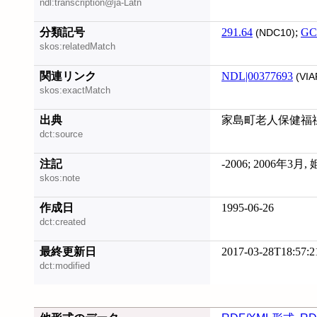
ndl:transcription@ja-Latn
分類記号
291.64
;
GC
(NDC10)
skos:relatedMatch
関連リンク
NDL|00377693
(VIA
skos:exactMatch
出典
家島町老人保健福
dct:source
注記
-2006; 2006年3
skos:note
作成日
1995-06-26
dct:created
最終更新日
2017-03-28T18:57:2
dct:modified