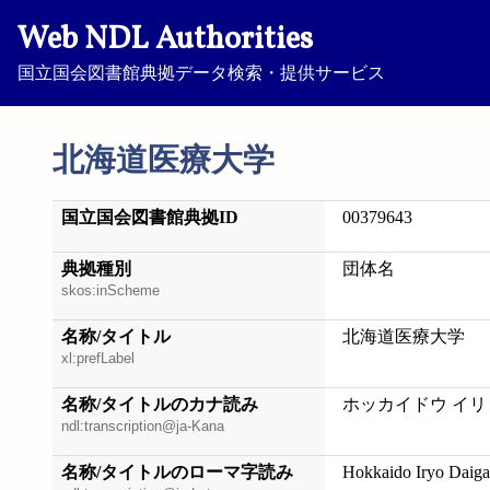
Web NDL Authorities
国立国会図書館典拠データ検索・提供サービス
北海道医療大学
国立国会図書館典拠ID
00379643
典拠種別
団体名
skos:inScheme
名称/タイトル
北海道医療大学
xl:prefLabel
名称/タイトルのカナ読み
ホッカイドウ イリ
ndl:transcription@ja-Kana
名称/タイトルのローマ字読み
Hokkaido Iryo Daig