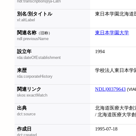
ndl:transcription@ja-Latn
別名/別タイトル
東日本学園北海道
xl:altLabel
関連名称
東日本学園大学
（旧称）
ndl:previousName
設立年
1994
rda:dateOfEstablishment
来歴
学校法人東日本学園;
rda:corporateHistory
関連リンク
NDL|00379643
(VIA
skos:exactMatch
出典
北海道医療大学創立
dct:source
/ 北海道医療大学
作成日
1995-07-18
dct:created